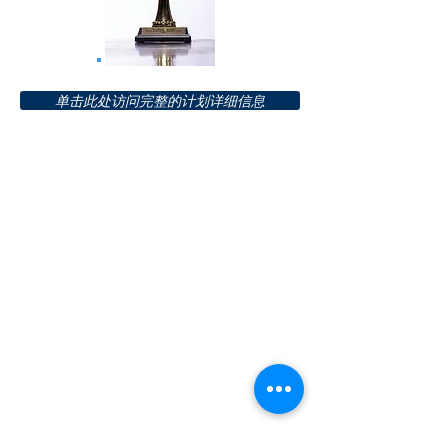
单击此处访问完整的计划详细信息
Gabrielle Gay 卓越阅读和识字奖
是一项年度阅
读奖杯和识字辅导计划，旨在奖励在识字方面
取得优异成绩的人，以及辅导读者，并为有需
要的学校提供教育资源。
这个项目已经进行了将近 13 年，从 Gabrielle
Gay 开始
年仅 13 岁，因为她
拥有
从五岁开
始就是一个贪婪的读者！该计划获得了国家和
国际奖项的赞誉：最近获得了由伊丽莎白二世
女王陛下颁发的享有盛誉的皇后区青年领袖
奖。
该计划目前是第一个，
加勒比地区最大和唯
一的全球教育、阅读和扫盲计划 - 覆盖全球
（数量）学生，以及世界各大洲的合作伙伴！